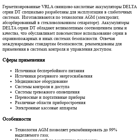
Ач
Герметизированные VRLA свинцово-кислотные аккумуляторы DELTA
серии DT специально разработаны для эксплуатации в слаботочных
системах. Изготавливаются по технологии AGM (электролит,
абсорбированный в стекловолоконном сепараторе). Аккумуляторы
DELTA серии DT обладают великолепным соотношением цены и
качества, что обуславливает повсеместное использование серии в
охраннопожарных и иных системах безопасности. Отвечая
международным стандартам безопасности, рекомендованы для
применения в системах контроля и управления доступом.
Cферы применения
Источники бесперебойного питания
Источники резервного энергоснабжения
Медицинское оборудование
Системы контроля и доступа
Системы тревожного оповещения
Переносные и портативные приборы
Различные области приборостроения
Электронные кассовые аппараты
Особенности
Технология AGM позволяет рекомбинировать до 99%
выделяемого газа;