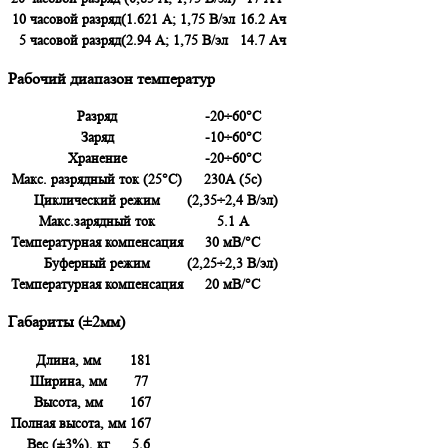
10 часовой разряд(1.621 А; 1,75 В/эл
16.2 Ач
5 часовой разряд(2.94 А; 1,75 В/эл
14.7 Ач
Рабочий диапазон температур
Разряд
-20÷60°C
Заряд
-10÷60°C
Хранение
-20÷60°C
Макс. разрядный ток (25°С)
230А (5с)
Циклический режим
(2,35÷2,4 В/эл)
Макс.зарядный ток
5.1 А
Температурная компенсация
30 мВ/°С
Буферный режим
(2,25÷2,3 В/эл)
Температурная компенсация
20 мВ/°С
Габариты (±2мм)
Длина, мм
181
Ширина, мм
77
Высота, мм
167
Полная высота, мм
167
Вес (±3%), кг
5.6