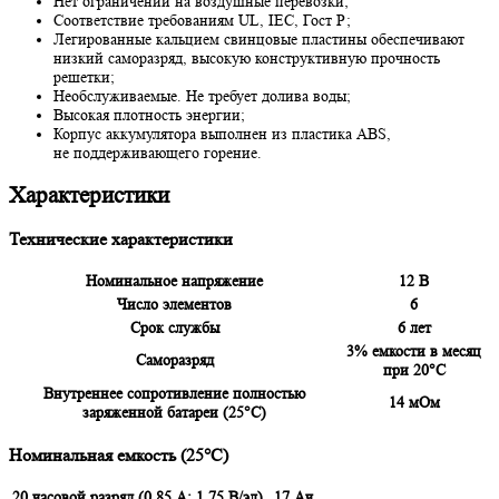
Нет ограничений на воздушные перевозки;
Соответствие требованиям UL, IEC, Гост Р;
Легированные кальцием свинцовые пластины обеспечивают
низкий саморазряд, высокую конструктивную прочность
решетки;
Необслуживаемые. Не требует долива воды;
Высокая плотность энергии;
Корпус аккумулятора выполнен из пластика ABS,
не поддерживающего горение.
Характеристики
Технические характеристики
Номинальное напряжение
12 В
Число элементов
6
Срок службы
6 лет
3% емкости в месяц
Саморазряд
при 20°С
Внутреннее сопротивление полностью
14 мОм
заряженной батареи (25°С)
Номинальная емкость (25°С)
20 часовой разряд (0,85 А; 1,75 В/эл)
17 Ач