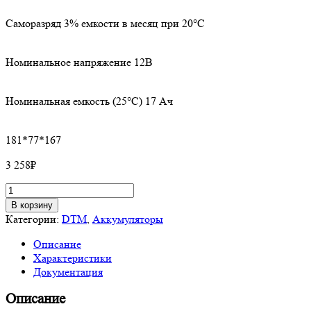
Саморазряд 3% емкости в месяц при 20°С
Номинальное напряжение 12В
Номинальная емкость (25°С) 17 Ач
181*77*167
3 258
₽
Количество
товара
В корзину
Cвинцово-
Категории:
DTM
,
Аккумуляторы
кислотные
Описание
аккумуляторы
Характеристики
DELTA
Документация
DTM
1217,
Описание
17