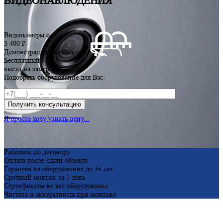
ВИДЕОНАБЛЮДЕНИЯ
Видеокамеры от
3 400 ₽
Демонстрация на объекте
Бесплатный
выезд на замер
Подобрать оборудование для Вас:
Я просто хочу узнать цену...
Работаем по договору
Оплата после сдачи объекта
Гарантия на оборудование до 3х лет
Срочный монтаж за 1 день
Сертификаты на всё оборудование
Чистота и аккуратность при монтаже