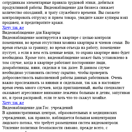
сотрудникам элементарные правила трудовой этики, добиться
продуктивной работы. Видеонаблюдение для бизнеса снижает
количество опозданий, и трату служебного времени. Вы сможете
контролировать отгрузку и прием товара, увидите какие купюры взял
продавец, и предотвратите кражи.
Хочу так же
Видеонаблюдение для Квартиры
Видеонаблюдение монтируется в квартире с целью контроля
помещения, во время отсутствия хозяина квартиры и членов семьи. Во
время отъезда за границу, во время отъезда на работу, помещение
пустует, а если в нем есть ценные вещи, то охрана квартире явно будет
необходима. Кроме того, видеонаблюдение может быть установлено в
том случае, когда в квартире работают посторонние люди,
домработницы, няни, сиделки и так далее. В данном случае
необходимо установить систему скрытно, чтобы проверить
добросовестность выполненной работы данных работников. Очень
важно прослеживать за нянями и сиделками, так как в настоящее
время очень много случаев, когда приглашенный, якобы специалист
оказывает агрессивное внимание лежачим больным и детям, запугивая
их, и грозя расправой, если те хоть что-то скажут хозяйке.
Хочу так же
Видеонаблюдение для Гос. учреждений
В административных центрах, образовательных и медицинских
учреждениях, как правило, наблюдается большая концентрация
людского потока, что требует размещения систем видеоконтроля.
Усиление политики безопасности связано, прежде всего, с