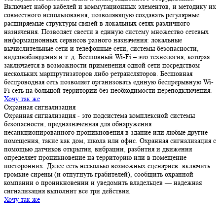
Включает набор кабелей и коммутационных элементов, и методику их
совместного использования, позволяющую создавать регулярные
расширяемые структуры связей в локальных сетях различного
назначения. Позволяет свести в единую систему множество сетевых
информационных сервисов разного назначения: локальные
вычислительные сети и телефонные сети, системы безопасности,
видеонаблюдения и т. д. Бесшовный Wi-Fi – это технология, которая
заключается в возможности применения одной сети посредством
нескольких маршрутизаторов либо ретрансляторов. Бесшовная
беспроводная сеть позволяет организовать единую беспрерывную Wi-
Fi сеть на большой территории без необходимости переподключения.
Хочу так же
Охранная сигнализация
Охранная сигнализация - это подсистема комплексной системы
безопасности, предназначенная для обнаружения
несанкционированного проникновения в здание или любые другие
помещения, такие как дом, школа или офис. Охранная сигнализация с
помощью датчиков открытия, вибрации, разбития и движения
определяет проникновение на территорию или в помещение
посторонних. Далее есть несколько возможных сценариев: включить
громкие сирены (и отпугнуть грабителей), сообщить охранной
компании о проникновении и уведомить владельцев — надежная
сигнализация выполнит все три действия.
Хочу так же