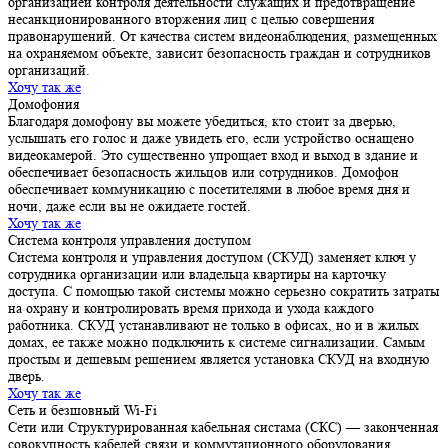
организацией контроля деятельности служащих и предотвращение
несанкционированного вторжения лиц с целью совершения
правонарушений. От качества систем видеонаблюдения, размещенных
на охраняемом объекте, зависит безопасность граждан и сотрудников
организаций.
Хочу так же
Домофония
Благодаря домофону вы можете убедиться, кто стоит за дверью,
услышать его голос и даже увидеть его, если устройство оснащено
видеокамерой. Это существенно упрощает вход и выход в здание и
обеспечивает безопасность жильцов или сотрудников. Домофон
обеспечивает коммуникацию с посетителями в любое время дня и
ночи, даже если вы не ожидаете гостей.
Хочу так же
Система контроля управления доступом
Система контроля и управления доступом (СКУД) заменяет ключ у
сотрудника организации или владельца квартиры на карточку
доступа. С помощью такой системы можно серьезно сократить затраты
на охрану и контролировать время прихода и ухода каждого
работника. СКУД устанавливают не только в офисах, но и в жилых
домах, ее также можно подключить к системе сигнализации. Самым
простым и дешевым решением является установка СКУД на входную
дверь.
Хочу так же
Сеть и безшовный Wi-Fi
Сети или Структурированная кабельная систама (СКС) — законченная
совокупность кабелей связи и коммутационного оборудования.