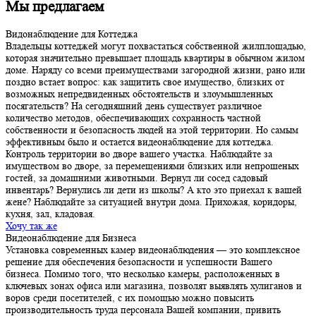
Мы предлагаем
Видонаблюдение для Коттеджа
Владельцы коттеджей могут похвастаться собственной жилплощадью,
которая значительно превышает площадь квартиры в обычном жилом
доме. Наряду со всеми преимуществами загородной жизни, рано или
поздно встает вопрос: как защитить свое имущество, близких от
возможных непредвиденных обстоятельств и злоумышленных
посягательств? На сегодняшний день существует различное
количество методов, обеспечивающих сохранность частной
собственности и безопасность людей на этой территории. Но самым
эффективным было и остается видеонаблюдение для коттеджа.
Контроль территории во дворе вашего участка. Наблюдайте за
имуществом во дворе, за перемещениями близких или непрошеных
гостей, за домашними животными. Вернул ли сосед садовый
инвентарь? Вернулись ли дети из школы? А кто это приехал к вашей
жене? Наблюдайте за ситуацией внутри дома. Прихожая, коридоры,
кухня, зал, кладовая.
Хочу так же
Видеонаблюдение для Бизнеса
Установка современных камер видеонаблюдения — это комплексное
решение для обеспечения безопасности и успешности Вашего
бизнеса. Помимо того, что несколько камеры, расположенных в
ключевых зонах офиса или магазина, позволят выявлять хулиганов и
воров среди посетителей, с их помощью можно повысить
производительность труда персонала Вашей компании, привить