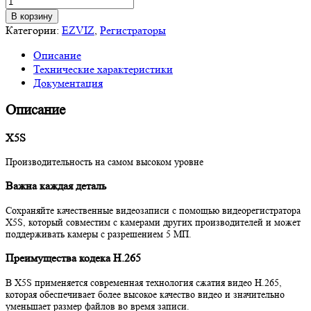
Количество
товара
В корзину
Wi-
Категории:
EZVIZ
,
Регистраторы
Fi
Описание
видеорегистратор
Технические характеристики
Ezviz
Документация
X5S,
8
Описание
каналов
X5S
Производительность на самом высоком уровне
Важна каждая деталь
Сохраняйте качественные видеозаписи с помощью видеорегистратора
X5S, который совместим с камерами других производителей и может
поддерживать камеры с разрешением 5 МП.
Преимущества кодека H.265
В X5S применяется современная технология сжатия видео H.265,
которая обеспечивает более высокое качество видео и значительно
уменьшает размер файлов во время записи.