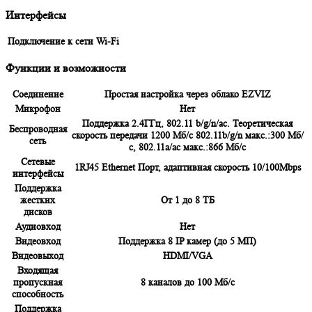
Интерфейсы
Подключение к сети
Wi-Fi
Функции и возможности
Соединение
Простая настройка через облако EZVIZ
Микрофoн
Нет
Поддержка 2.4ГГц, 802.11 b/g/n/ас. Теоретическая
Беспроводная
скорость передачи 1200 Мб/с 802.11b/g/n макс.:300 Мб/
сеть
с, 802.11a/ac макс.:866 Мб/с
Сетевые
1RJ45 Ethernet Порт, адаптивная скорость 10/100Mbps
интеpфейсы
Поддержка
жестких
От 1 до 8 ТБ
дисков
Аудиовхoд
Нет
Видеовхoд
Поддержка 8 IP камер (до 5 МП)
Видеовыхoд
HDMI/VGA
Входящая
пропускная
8 каналов до 100 Мб/с
способнoсть
Поддержка