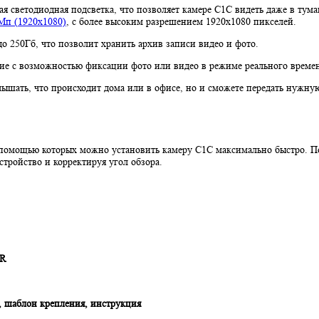
я светодиодная подсветка, что позволяет камере С1С видеть даже в тум
Мп (1920х1080)
, с более высоким разрешением 1920х1080 пикселей.
о 250Гб, что позволит хранить архив записи видео и фото.
ие с возможностью фиксации фото или видео в режиме реального врем
 слышать, что происходит дома или в офисе, но и сможете передать ну
 помощью которых можно установить камеру С1С максимально быстро. П
тройство и корректируя угол обзора.
FR
, шаблон крепления, инструкция