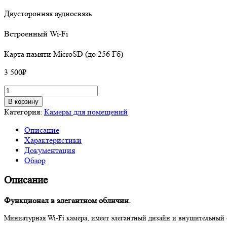
Двусторонняя аудиосвязь
Встроенный Wi-Fi
Карта памяти MicroSD (до 256 Гб)
3 500
₽
Количество
товара
В корзину
Wi-
Категория:
Камеры для помещений
Fi
Описание
Камера
Характеристики
EZVIZ
Документация
C1C,
Обзор
1Мп
Описание
Функционал в элегантном обличии.
Миниатурная Wi-Fi камера, имеет элегантный дизайн и внушительный 