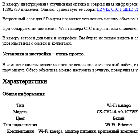
В камеру интегрирована улучшенная оптика и современная инфракрасна
1280х720 пикселей. Однако, существует ее собрат
EZVIZ C1C FullHD 2
Встроенный слот для SD-карты позволяет установить флешку объемом д
При обнаружении движения, Wi-Fi камера С1С отправит вам оповещен
В камеру встроен динамик и микрофон. Вы будете не только видеть и
удовольствием с семьей и коллегами.
Установка и настройка – очень просто.
В комплект камеры входят магнитное основание и крепежный набор, с
пару минут. Обзор объектива можно настроить вручную, поворачивая ус
Характеристики
Общая информация
Тип
Wi-Fi камера
Модель
CS-CV246-A0-1C2W
Цвет
Белый
Тип подключения
Wi-Fi, Ethernet
Комплектация
Wi-Fi камера, адаптер питания, крепежный комплект