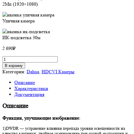
2Мп (1920×1080)
Уличная камера
ИК-подсветка 30м
2 690
₽
Количество
товара
В корзину
HDCVI
Категории:
Dahua
,
HDCVI Камеры
Камера
Описание
DH-
Характеристики
HAC-
Документация
HFW1200TP-
0360B,
Описание
2Mп,
3.6
Функции, улучшающие изображение:
мм
1)DWDR — устранение влияния перепада уровня освещенности на
качество картинки; двойное сканирование при разной экспозиции и