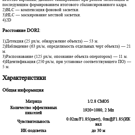
последующим формированием итогового сбалансированного кадра.
2)BLC — компенсация фоновой засветки.
3)HLC — маскирование местной засветки.
4)2D
Расстояние DORI:
1)Детекция (25 px/м, обнаружение объекта) — 53 м.
2)Наблюдение (63 px/м, определимость отдельных черт объекта) — 21
м.
3)Распознавание (125 px/м, опознание объекта оператором) — 11 м.
4)Идентификация (250 px/м, при установке соответствующего ПО) —
5 м.
Характеристики
Общая информация
Матрица
1/2.8 CMOS
Количество эффективных
1920×1080, 2 Мп
пикселей
0.02лк/F1.85(цвет), 0лк@F1.85(ИК
Чувствительность
вкл
ИК-подсветка
до 30 м