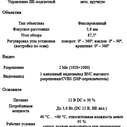
Управление ИК-подсветкой
авто, вручную
Объектив
Тип объектива
Фиксированный
Фокусное расстояние
3,6 мм
Угол обзора
87,5°
Регулировка угла установки
поворот: 0º – 360º; наклон: 0º – 90º;
(настройка по осям)
вращение: 0º – 360º
Видео
Разрешение
2 Мп (1920×1080)
1-канальный видеовыход BNC высокого
Видеовыход
разрешения/CVBS (DIP-переключатель)
Основное
Питание
12 В DC ± 30 %
Потребляемая
До 3,6 Вт (DC 12 В, ИК вкл.)
мощность
40 °C… +60 °C, относительная влажность менее
95 %
Рабочие условия
запуск должен выполняться при температуре