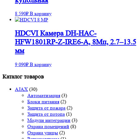
купольная
8 590
₽
В корзину
HDCVI Камера DH-HAC-
HFW1801RP-Z-IRE6-A, 8Mп, 2.7–13.5
мм
9 090
₽
В корзину
Каталог товаров
AJAX
(30)
Автоматизация
(3)
Блоки питания
(2)
Защита от пожара
(2)
Защита от потопа
(1)
Модули интеграции
(3)
Охрана помещений
(8)
Охрана улицы
(2)
Ретрансляторы
(1)