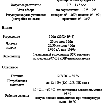
Фокусное расстояние
2.7 ~ 13.5 мм
Угол обзора
по горизонтали – 102º ~ 29º
Регулировка угла установки
поворот: 0º – 360º; наклон: 0º – 90º;
(настройка по осям)
вращение: 0º – 360º
Видео
Разрешение
5 Мп (2592×1944)
20 к/с при 5 Мп
Частота
25/30 к/с при 4 Мп
кадров
25/30 к/с при 1080p
1-канальный видеовыход BNC высокого
Видеовыход
разрешения/CVBS (DIP-переключатель)
Основное
Питание
12 В DC ± 30 %
Потребляемая
до 12.4 Вт (DC 12 В, ИК вкл.)
мощность
30 °C… +60 °C, относительная влажность менее
95 %
Рабочие условия
запуск должен выполняться при температуре
выше -30 °C