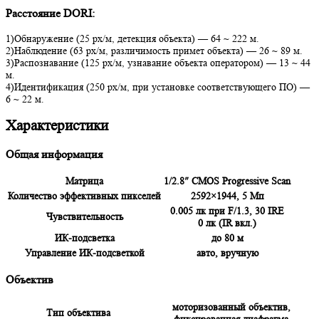
Расстояние DORI:
1)Обнаружение (25 px/м, детекция объекта) — 64 ~ 222 м.
2)Наблюдение (63 px/м, различимость примет объекта) — 26 ~ 89 м.
3)Распознавание (125 px/м, узнавание объекта оператором) — 13 ~ 44
м.
4)Идентификация (250 px/м, при установке соответствующего ПО) —
6 ~ 22 м.
Характеристики
Общая информация
Матрица
1/2.8″ CMOS Progressive Scan
Количество эффективных пикселей
2592×1944, 5 Мп
0.005 лк при F/1.3, 30 IRE
Чувствительность
0 лк (IR вкл.)
ИК-подсветка
до 80 м
Управление ИК-подсветкой
авто, вручную
Объектив
моторизованный объектив,
Тип объектива
фиксированная диафрагма