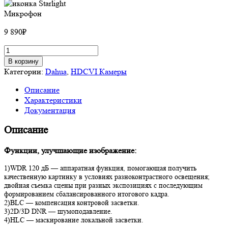
Микрофон
9 890
₽
Количество
товара
В корзину
HDCVI
Категории:
Dahua
,
HDCVI Камеры
Камера
Описание
DH-
Характеристики
HAC-
Документация
HFW2501TP-
Z-
Описание
A,
5Mп,
Функции, улучшающие изображение:
2.7-
13.5мм
1)WDR 120 дБ — аппаратная функция, помогающая получить
качественную картинку в условиях разноконтрастного освещения;
двойная съемка сцены при разных экспозициях с последующим
формированием сбалансированного итогового кадра.
2)BLC — компенсация контровой засветки.
3)2D/3D DNR — шумоподавление.
4)HLC — маскирование локальной засветки.